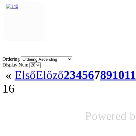
Ordering
Display Num
«
Első
Előző
2
3
4
5
6
7
8
9
10
11
16
Powered 