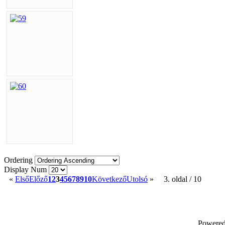
Ordering
Display Num
«
Első
Előző
1
2
3
4
5
6
7
8
9
10
Következő
Utolsó
»
3. oldal / 10
Powere