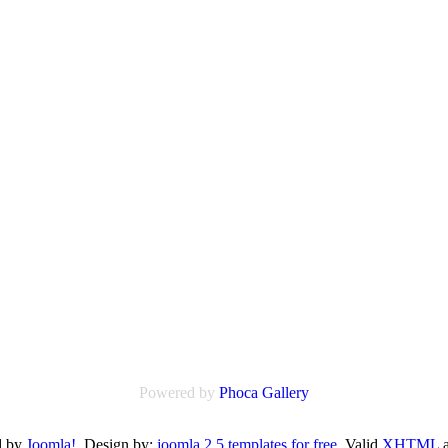
Powered by
Phoca
Gallery
d by
Joomla!
. Design by:
joomla 2.5 templates for free
Valid
XHTML