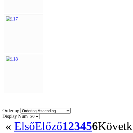
Ordering
Display Num
«
Első
Előző
1
2
3
4
5
6
Követk