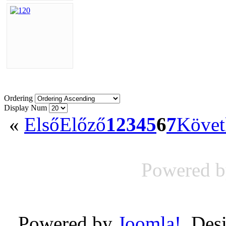
Ordering
Display Num
«
Első
Előző
1
2
3
4
5
6
7
Követ
Powered 
Powered by
Joomla!
. Des